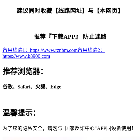
建议同时收藏【线路网址】与【本网页】
推荐『下载APP』 防止迷路
备用线路
1
：
https://www.rznbm.com
备用线路
2
：
https://www.k8900.com
推荐浏览器：
谷歌、Safari、火狐、Edge
温馨提示：
为了您的隐私安全，请勿与"国家反诈中心"APP同设备使用！