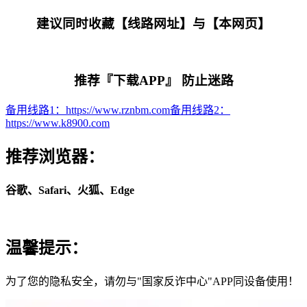
建议同时收藏【线路网址】与【本网页】
推荐『下载APP』 防止迷路
备用线路
1
：
https://www.rznbm.com
备用线路
2
：
https://www.k8900.com
推荐浏览器：
谷歌、Safari、火狐、Edge
温馨提示：
为了您的隐私安全，请勿与"国家反诈中心"APP同设备使用！