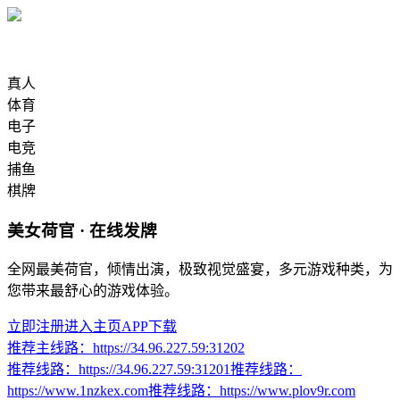
真人
体育
电子
电竞
捕鱼
棋牌
美女荷官 · 在线发牌
全网最美荷官，倾情出演，极致视觉盛宴，多元游戏种类，为
您带来最舒心的游戏体验。
立即注册
进入主页
APP下载
推荐主线路：
https://34.96.227.59:31202
推荐线路：
https://34.96.227.59:31201
推荐线路：
https://www.1nzkex.com
推荐线路：
https://www.plov9r.com