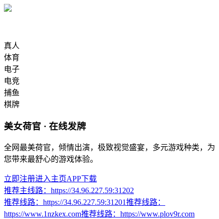
真人
体育
电子
电竞
捕鱼
棋牌
美女荷官 · 在线发牌
全网最美荷官，倾情出演，极致视觉盛宴，多元游戏种类，为
您带来最舒心的游戏体验。
立即注册
进入主页
APP下载
推荐主线路：
https://34.96.227.59:31202
推荐线路：
https://34.96.227.59:31201
推荐线路：
https://www.1nzkex.com
推荐线路：
https://www.plov9r.com