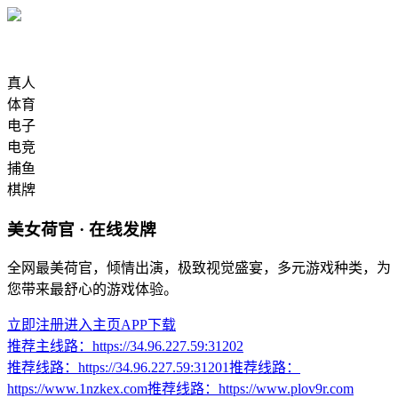
真人
体育
电子
电竞
捕鱼
棋牌
美女荷官 · 在线发牌
全网最美荷官，倾情出演，极致视觉盛宴，多元游戏种类，为
您带来最舒心的游戏体验。
立即注册
进入主页
APP下载
推荐主线路：
https://34.96.227.59:31202
推荐线路：
https://34.96.227.59:31201
推荐线路：
https://www.1nzkex.com
推荐线路：
https://www.plov9r.com