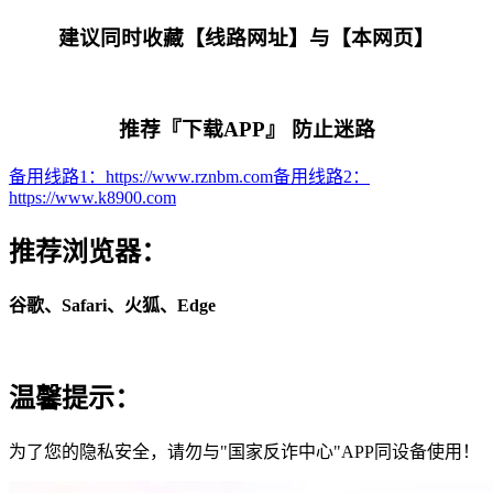
建议同时收藏【线路网址】与【本网页】
推荐『下载APP』 防止迷路
备用线路
1
：
https://www.rznbm.com
备用线路
2
：
https://www.k8900.com
推荐浏览器：
谷歌、Safari、火狐、Edge
温馨提示：
为了您的隐私安全，请勿与"国家反诈中心"APP同设备使用！