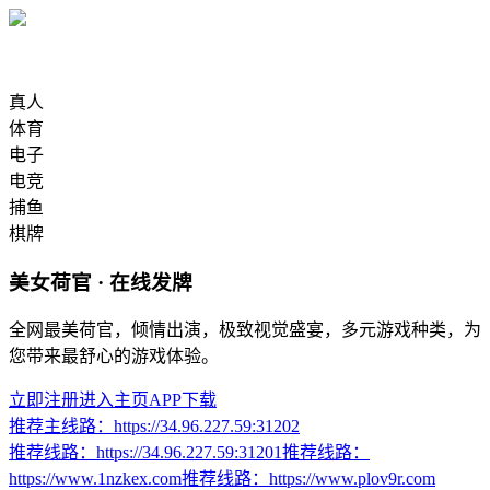
真人
体育
电子
电竞
捕鱼
棋牌
美女荷官 · 在线发牌
全网最美荷官，倾情出演，极致视觉盛宴，多元游戏种类，为
您带来最舒心的游戏体验。
立即注册
进入主页
APP下载
推荐主线路：
https://34.96.227.59:31202
推荐线路：
https://34.96.227.59:31201
推荐线路：
https://www.1nzkex.com
推荐线路：
https://www.plov9r.com