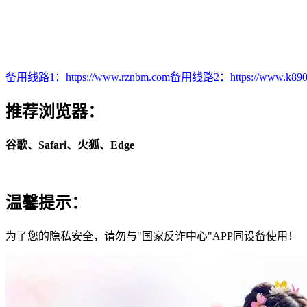
备用线路
1
：
https://www.rznbm.com
备用线路
2
：
https://www.k89
推荐浏览器：
谷歌、Safari、火狐、Edge
温馨提示：
为了您的隐私安全，请勿与"国家反诈中心"APP同设备使用！