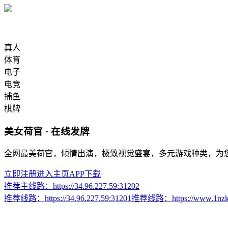
真人
体育
电子
电竞
捕鱼
棋牌
美女荷官 · 在线发牌
全网最美荷官，倾情出演，极致视觉盛宴，多元游戏种类，为
立即注册
进入主页
APP下载
推荐主线路：
https://34.96.227.59:31202
推荐线路：
https://34.96.227.59:31201
推荐线路：
https://www.1nz