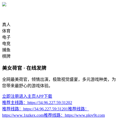
真人
体育
电子
电竞
捕鱼
棋牌
美女荷官 · 在线发牌
全网最美荷官，倾情出演，极致视觉盛宴，多元游戏种类，为
您带来最舒心的游戏体验。
立即注册
进入主页
APP下载
推荐主线路：
https://34.96.227.59:31202
推荐线路：
https://34.96.227.59:31201
推荐线路：
https://www.1nzkex.com
推荐线路：
https://www.plov9r.com