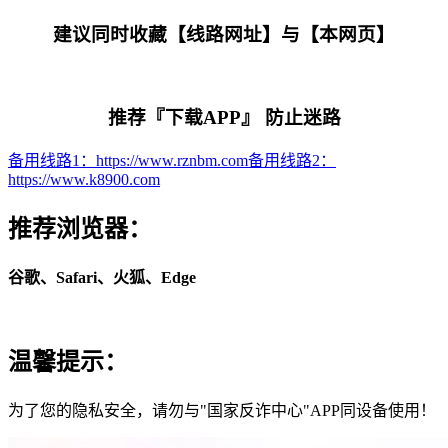
建议同时收藏【线路网址】与【本网页】
推荐『下载APP』 防止迷路
备用线路
1
：
https://www.rznbm.com
备用线路
2
：
https://www.k8900.com
推荐浏览器：
谷歌、Safari、火狐、Edge
温馨提示：
为了您的隐私安全，请勿与"国家反诈中心"APP同设备使用！