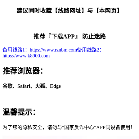
建议同时收藏【线路网址】与【本网页】
推荐『下载APP』 防止迷路
备用线路
1
：
https://www.rznbm.com
备用线路
2
：
https://www.k8900.com
推荐浏览器：
谷歌、Safari、火狐、Edge
温馨提示：
为了您的隐私安全，请勿与"国家反诈中心"APP同设备使用！