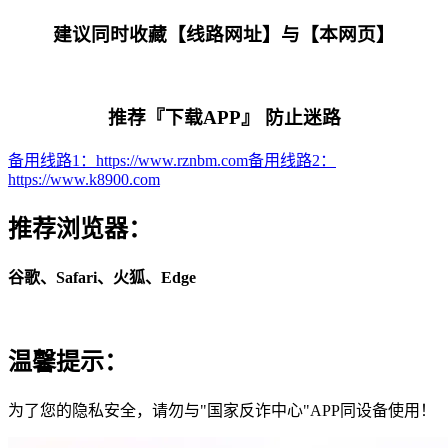
建议同时收藏【线路网址】与【本网页】
推荐『下载APP』 防止迷路
备用线路
1
：
https://www.rznbm.com
备用线路
2
：
https://www.k8900.com
推荐浏览器：
谷歌、Safari、火狐、Edge
温馨提示：
为了您的隐私安全，请勿与"国家反诈中心"APP同设备使用！