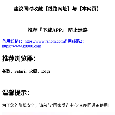
建议同时收藏【线路网址】与【本网页】
推荐『下载APP』 防止迷路
备用线路
1
：
https://www.rznbm.com
备用线路
2
：
https://www.k8900.com
推荐浏览器：
谷歌、Safari、火狐、Edge
温馨提示：
为了您的隐私安全，请勿与"国家反诈中心"APP同设备使用！