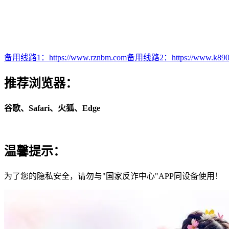
备用线路
1
：
https://www.rznbm.com
备用线路
2
：
https://www.k89
推荐浏览器：
谷歌、Safari、火狐、Edge
温馨提示：
为了您的隐私安全，请勿与"国家反诈中心"APP同设备使用！