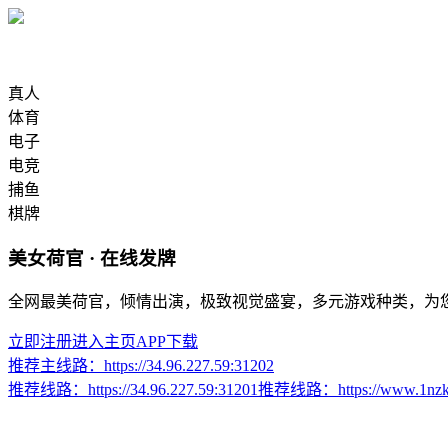
真人
体育
电子
电竞
捕鱼
棋牌
美女荷官 · 在线发牌
全网最美荷官，倾情出演，极致视觉盛宴，多元游戏种类，为
立即注册
进入主页
APP下载
推荐主线路：
https://34.96.227.59:31202
推荐线路：
https://34.96.227.59:31201
推荐线路：
https://www.1nz