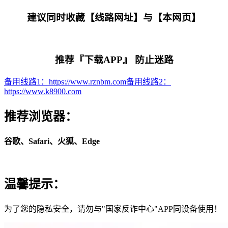
建议同时收藏【线路网址】与【本网页】
推荐『下载APP』 防止迷路
备用线路
1
：
https://www.rznbm.com
备用线路
2
：
https://www.k8900.com
推荐浏览器：
谷歌、Safari、火狐、Edge
温馨提示：
为了您的隐私安全，请勿与"国家反诈中心"APP同设备使用！