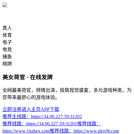
真人
体育
电子
电竞
捕鱼
棋牌
美女荷官 · 在线发牌
全网最美荷官，倾情出演，极致视觉盛宴，多元游戏种类，为
您带来最舒心的游戏体验。
立即注册
进入主页
APP下载
推荐主线路：
https://34.96.227.59:31202
推荐线路：
https://34.96.227.59:31201
推荐线路：
https://www.1nzkex.com
推荐线路：
https://www.plov9r.com