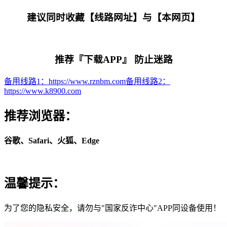
建议同时收藏【线路网址】与【本网页】
推荐『下载APP』 防止迷路
备用线路
1
：
https://www.rznbm.com
备用线路
2
：
https://www.k8900.com
推荐浏览器：
谷歌、Safari、火狐、Edge
温馨提示：
为了您的隐私安全，请勿与"国家反诈中心"APP同设备使用！