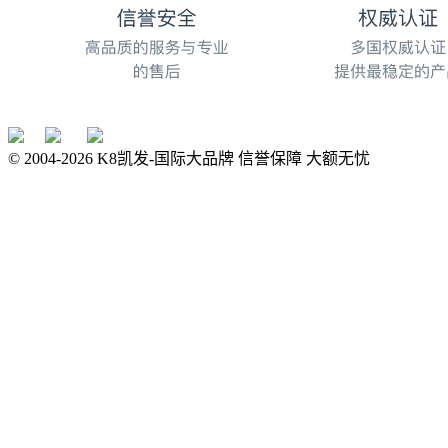
© 2004-
2026
K8凯发-国际大品牌 信誉保障 大额无忧