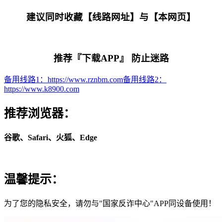
建议同时收藏【线路网址】与【本网页】
推荐『下载APP』 防止迷路
备用线路
1
：
https://www.rznbm.com
备用线路
2
：
https://www.k8900.com
推荐浏览器：
谷歌、Safari、火狐、Edge
温馨提示：
为了您的隐私安全，请勿与"国家反诈中心"APP同设备使用！