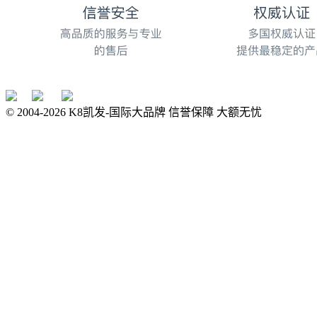
© 2004-
2026
K8凯发-国际大品牌 信誉保障 大额无忧