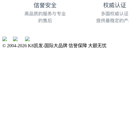
© 2004-
2026
K8凯发-国际大品牌 信誉保障 大额无忧