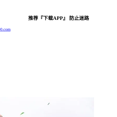
推荐『下载APP』 防止迷路
00.com