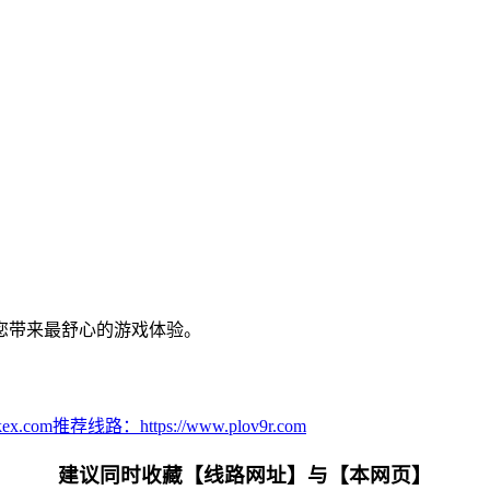
您带来最舒心的游戏体验。
kex.com
推荐线路：
https://www.plov9r.com
建议同时收藏【线路网址】与【本网页】